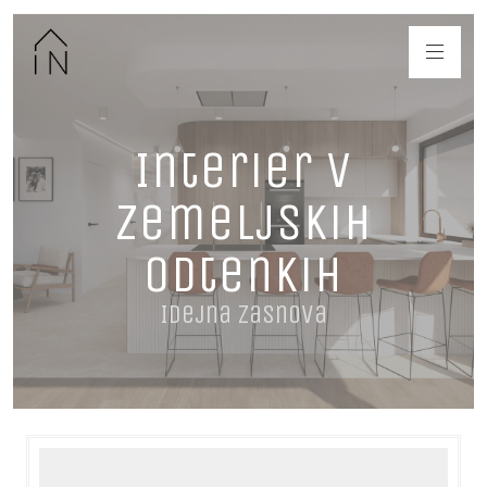
Interier v
zemeljskih
odtenkih
Idejna zasnova