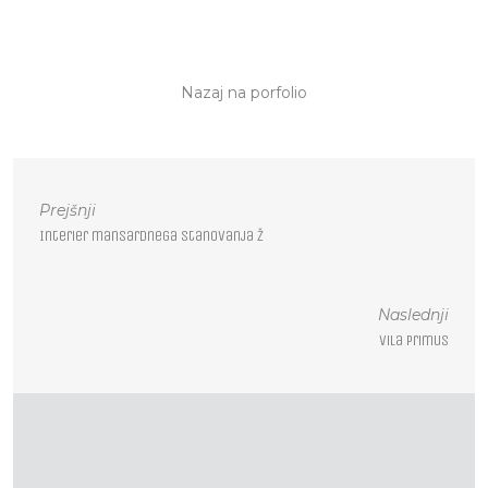
Nazaj na porfolio
P
Prejšnji
o
Interier mansardnega stanovanja Ž
s
t
n
Naslednji
a
Vila Primus
v
i
g
a
t
i